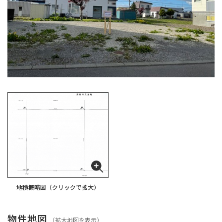
地積概略図（クリックで拡大）
物件地図
（
拡大地図を表示
）