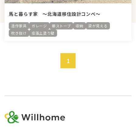
馬と暮らす家 ～北海道移住設計コンペ～
造作家具
ガレージ
薪ストーブ
収納
梁が見える
吹き抜け
珪藻土塗り壁
1