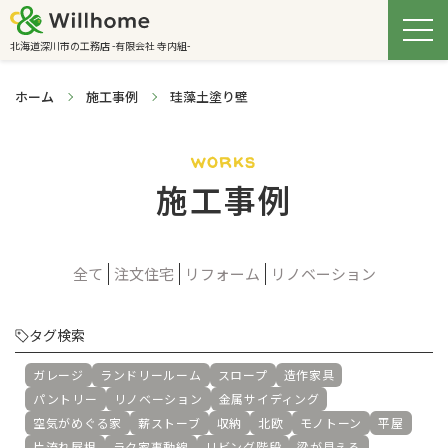
北海道深川市の工務店 -有限会社 寺内組-
ホーム
施工事例
珪藻土塗り壁
works
施工事例
全て
注文住宅
リフォーム
リノベーション
タグ検索
ガレージ
ランドリールーム
スロープ
造作家具
パントリー
リノベーション
金属サイディング
空気がめぐる家
薪ストーブ
収納
北欧
モノトーン
平屋
片流れ屋根
ラク家事動線
リビング階段
梁が見える