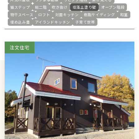
猫ステップ
総二階
吹き抜け
珪藻土塗り壁
オープン階段
物干スペース
ロフト
対面キッチン
樹脂サイディング
和室
埋め込み畳
アイランドキッチン
子育て世帯
注文住宅