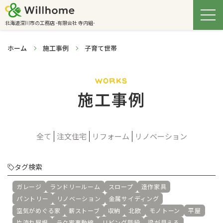
北海道深川市の工務店 -有限会社 寺内組-
ホーム
施工事例
子育て世帯
works
施工事例
全て
注文住宅
リフォーム
リノベーション
タグ検索
ガレージ
ランドリールーム
スロープ
造作家具
パントリー
リノベーション
金属サイディング
空気がめぐる家
薪ストーブ
収納
北欧
モノトーン
平屋
片流れ屋根
ラク家事動線
リビング階段
梁が見える