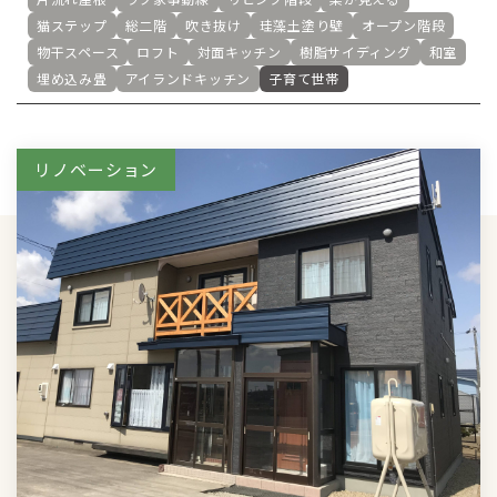
猫ステップ
総二階
吹き抜け
珪藻土塗り壁
オープン階段
物干スペース
ロフト
対面キッチン
樹脂サイディング
和室
埋め込み畳
アイランドキッチン
子育て世帯
リノベーション