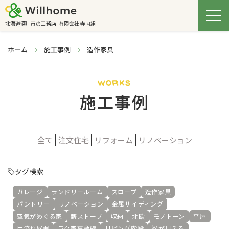
北海道深川市の工務店 -有限会社 寺内組-
ホーム
施工事例
造作家具
works
施工事例
全て
注文住宅
リフォーム
リノベーション
タグ検索
ガレージ
ランドリールーム
スロープ
造作家具
パントリー
リノベーション
金属サイディング
空気がめぐる家
薪ストーブ
収納
北欧
モノトーン
平屋
片流れ屋根
ラク家事動線
リビング階段
梁が見える