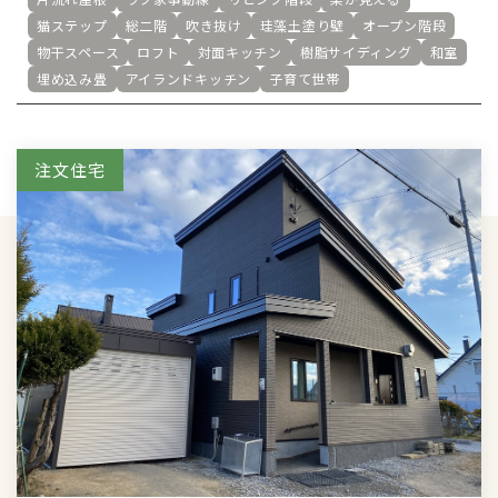
猫ステップ
総二階
吹き抜け
珪藻土塗り壁
オープン階段
物干スペース
ロフト
対面キッチン
樹脂サイディング
和室
埋め込み畳
アイランドキッチン
子育て世帯
注文住宅