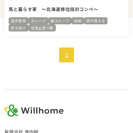
馬と暮らす家 ～北海道移住設計コンペ～
造作家具
ガレージ
薪ストーブ
収納
梁が見える
吹き抜け
珪藻土塗り壁
1
有限会社 寺内組